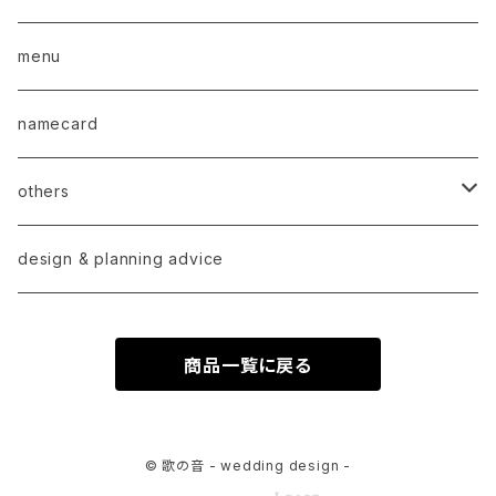
menu
namecard
others
order
design & planning advice
商品一覧に戻る
© 歌の音 - wedding design -