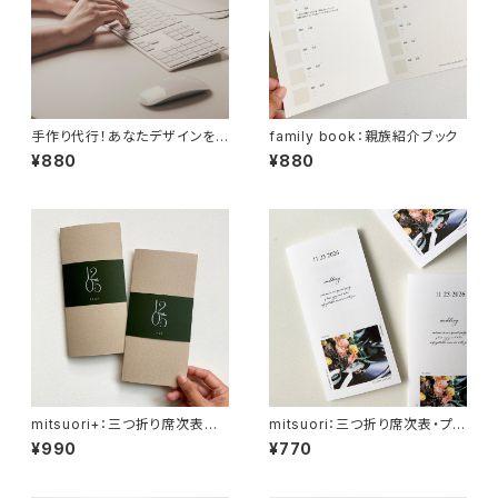
手作り代行！あなたデザインを
family book：親族紹介ブック
形に：any items♡
¥880
¥880
mitsuori+：三つ折り席次表＋
mitsuori：三つ折り席次表・プ
帯
ロフィールブック
¥990
¥770