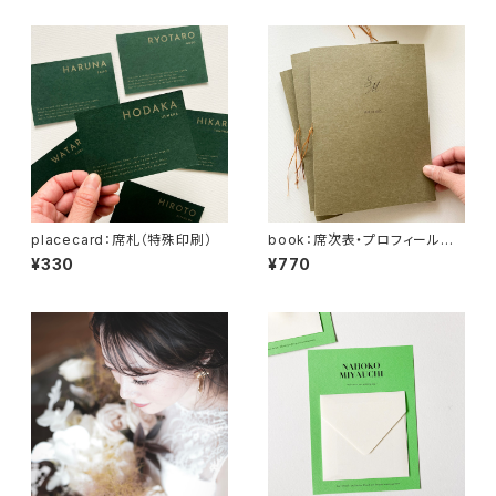
placecard：席札（特殊印刷）
book：席次表・プロフィールブッ
ク
¥330
¥770