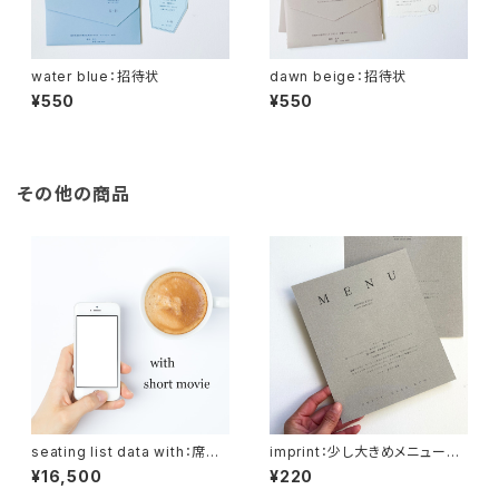
water blue：招待状
dawn beige：招待状
¥550
¥550
その他の商品
seating list data with：席次
imprint：少し大きめメニューカ
データ＋ショートムービー
ード
¥16,500
¥220