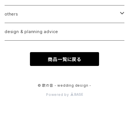
others
order
design & planning advice
商品一覧に戻る
© 歌の音 - wedding design -
Powered by