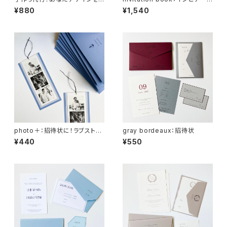
形に：any items♡
ョンブック
¥880
¥1,540
photo＋：招待状に！ラブストー
gray bordeaux：招待状
リー
¥440
¥550