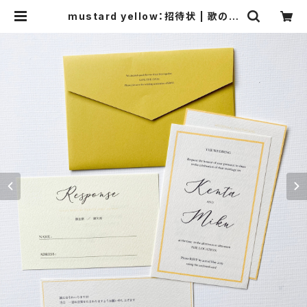
mustard yellow：招待状 | 歌の音
- wedding design -