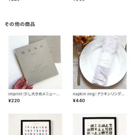
その他の商品
imprint：少し大きめメニューカ
napkin ring：ナフキンリング
ード
席札・メニュー
¥220
¥440