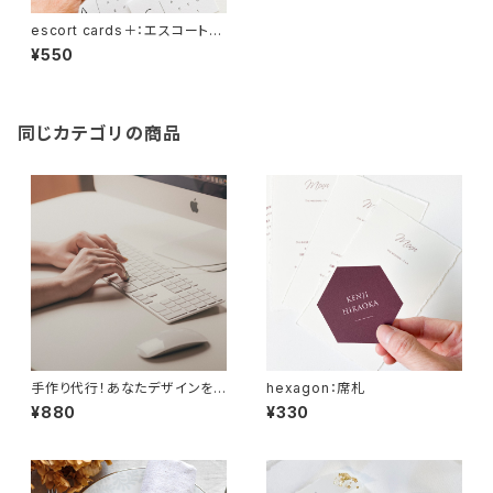
escort cards＋：エスコートカ
ード・ネーム
¥550
同じカテゴリの商品
手作り代行！あなたデザインを
hexagon：席札
形に：any items♡
¥880
¥330