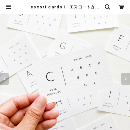
escort cards＋：エスコートカー
ド・ネーム | 歌の音 - wedding des
ign -