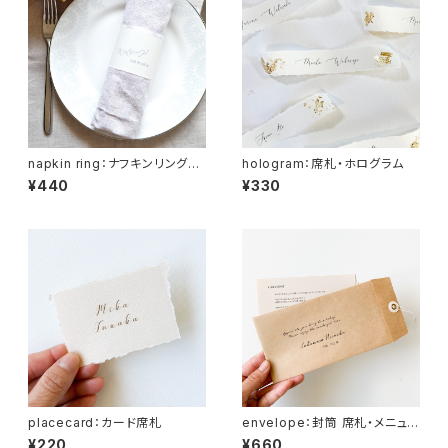
napkin ring：ナフキンリング
hologram：席札・ホログラム
席札・メニュー
¥440
¥330
placecard：カード席札
envelope：封筒 席札・メニュ
ー
¥220
¥660