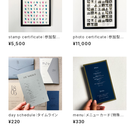
stamp certificate：参加型結
photo certificate：参加型結
婚証明書
婚証明書
¥5,500
¥11,000
day schedule：タイムライン
menu：メニューカード（特殊印
刷）
¥220
¥330